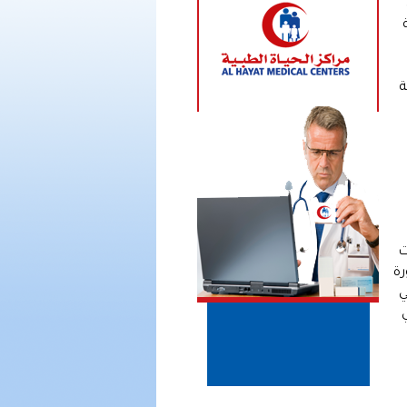
ية
ة
ت
ة
ي