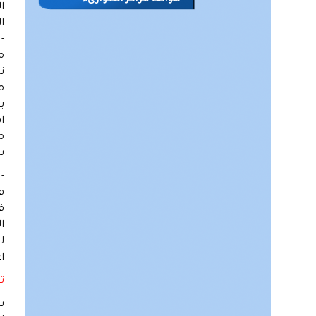
هواتف مراكز الطوارىء
ا
ا
-
م
م
ب
ا
م
س
-
ق
ق
ا
ل
ا
ت
ي