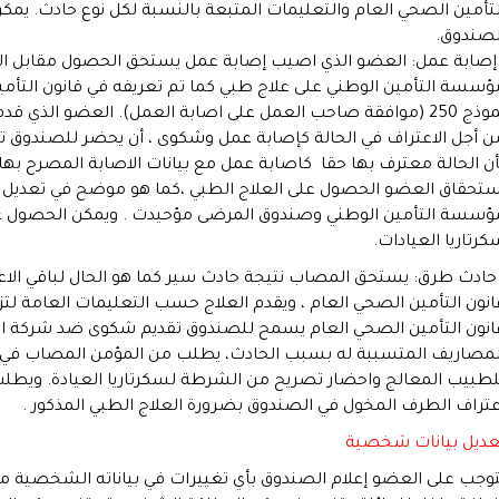
لتأمين الصحي العام والتعليمات المتبعة بالنسبة لكل نوع حادث. يم
لصندوق.
 إصابة عمل: العضو الذي اصيب إصابة عمل يستحق الحصول مقابل الاص
ؤسسة التأمين الوطني على علاج طبي كما تم تعريفه في قانون التأم
نموذج 250 (موافقة صاحب العمل على اصابة العمل). العضو الذ
ن أجل الاعتراف في الحالة كإصابة عمل وشكوى ، أن يحضر للصندوق 
أن الحالة معترف بها حقا كاصابة عمل مع بيانات الاصابة المصرح بها.
ستحقاق العضو الحصول على العلاج الطبي ،كما هو موضح في تعديل ال
ؤسسة التأمين الوطني وصندوق المرضى مؤحيدت . ويمكن الحصول ع
كرتاريا العيادات.
 حادث طرق: يستحق المصاب نتيجة حادث سير كما هو الحال لباقي ا
انون التأمين الصحي العام ، ويقدم العلاج حسب التعليمات العامة لتز
انون التأمين الصحي العام يسمح للصندوق تقديم شكوى ضد شركة الت
لمصاريف المتسببة له بسبب الحادث، يطلب من المؤمن المصاب في
لطبيب المعالج واحضار تصريح من الشرطة لسكرتاريا العيادة. وي
عتراف الطرف المخول في الصندوق بضرورة العلاج الطبي المذكور .
عديل بيانات شخصية
توجب على العضو إعلام الصندوق بأي تغييرات في بياناته الشخصية مثل: