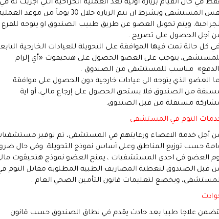
قط في حال القيام بزيارة اولية بعد العملية الجراحية التي أجريت له في
نفس المستشفى وبشرط ان تتم الزيارة خلال 30 يوماً من موعد العمل
لجراحية. ويتم تحويل العضو عن طريق طبيب الصندوق او يتوجه للفرع
ن أجل الحصول على تصريح .
ي كل حالة تمت فيها الموافقة على التحويلة للعيادات الخارجية التابع
لمستشفى، يتوجب على العضو الحصول على هتحيڤوت «أي إلزام
الدفع» مناسب للمستشفى من الصندوق .
ما العضو الذي يتوجه الى عيادات خارجية دون الحصول على موافقة
سبقة من الصندوق فلا يستحق الحصول على إرجاع مالي، أو اية
شاركة مستقلة من قبل الصندوق.
دمات النوم في المستشفى
ن أجل خدمة الاعضاء ورعايتهم في المستشفى، تم توفير مستشفيا
امة حسب توزيع المناطق وعلى أساس نموذج التحويلة. وفي حال ضرور
وم العضو في احدى المستشفيات ، يمنح العضو نموذج هتحيڤوت مال
ن قبل الصندوق لتغطية المصاريف الطبية المطلوبة مقابل النوم في
لمستشفى، ويخضع لتعليمات قانون التأمين الصحي العام .
وادث
تضمن علاجا طبيا بعد حادث يقدم في نطاق الصندوق حسب قانون