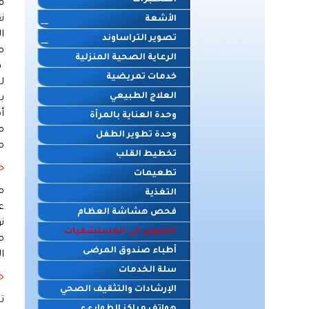
المختبرات
ف
الأشعة
ا
تصوير التراساوند
م
الرعاية الصحية المنزلية
ف
خدمات تمريضية
ل
العلاج الطبيعي
ب
أ
وحدة العناية بالمرأة
م
وحدة تطوير الطفل
م
تخطيط القلب
خ
تطعيمات
م
التغذية
ع
فحص هشاشة العظام
ن
التحويل الى المستشفيات
م
أطباء صندوق المرضى
ا
سلة الخدمات
ح
الإرشادات والتثقيف الصحي
ت