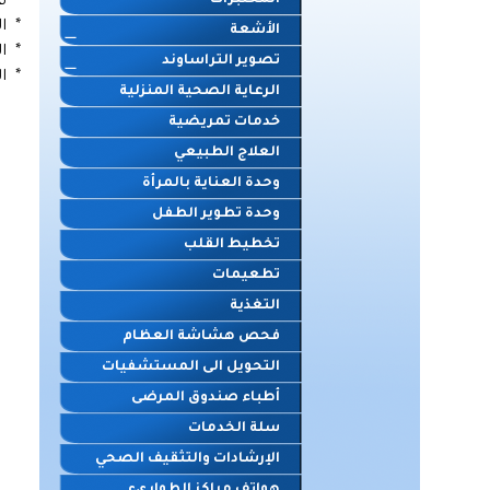
المختبرات
* ف
* ا
الأشعة
* ا
تصوير التراساوند
* ا
الرعاية الصحية المنزلية
خدمات تمريضية
العلاج الطبيعي
وحدة العناية بالمرأة
وحدة تطوير الطفل
تخطيط القلب
تطعيمات
التغذية
فحص هشاشة العظام
التحويل الى المستشفيات
أطباء صندوق المرضى
سلة الخدمات
الإرشادات والتثقيف الصحي