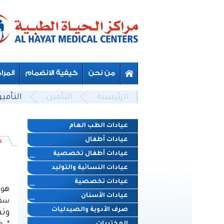
Skip to main content
Beyond Designs You are here
الرئيسية
التأمين
التأمي
عيادات الطب العام
عيادات أطفال
ع
عيادات أطفال تخصصية
عيادات النسائية والتوليد
عيادات تخصصية
هو 
عيادات الأسنان
سقف
صرف الأدوية والصيدليات
وتش