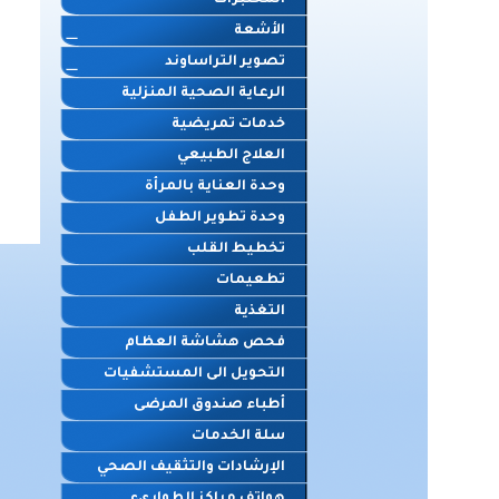
المختبرات
الأشعة
تصوير التراساوند
الرعاية الصحية المنزلية
خدمات تمريضية
العلاج الطبيعي
وحدة العناية بالمرأة
وحدة تطوير الطفل
تخطيط القلب
تطعيمات
التغذية
فحص هشاشة العظام
التحويل الى المستشفيات
أطباء صندوق المرضى
سلة الخدمات
الإرشادات والتثقيف الصحي