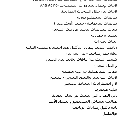
لعمليات الجراحية خارج البلاد بموجب اختيار المؤمن
اجات لإيطاء سيرورات الشيخوخة -Anti Aging
لاجات من خلال الموجات الصادمة
حوصات استطلاع دورية
حوصات سرطانية - جينية (أونكوجيني)
دمات فحوصات مختبر في بيت المؤمن
ستشارة تغذوية
رشات ودورات
لرياضة البدنية لإعادة التأهيل بعد احتشاء عضلة القلب
جهة نظر إضافية - في اسرائيل
لكشف المبكر عن عاهات ولادية لدى الجنين
م الحل السري
لتعافي بعد عملية جراحية معقدة
لاجات البواسير والشق الشرجي - فيسور
لاج اضطرابات النشاط الجنسي
ملية قيصرية
دائل الغذاء التي ليست في سلة الصحة
عالجة مشاكل الشخصير وانسداد الأنف
عادة تأهيل إصابات الرياضة
موالطفل