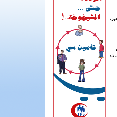
مين
جات