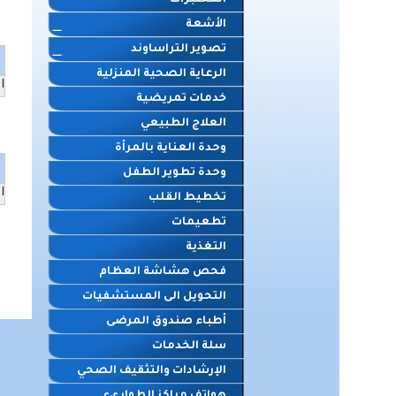
المختبرات
الأشعة
تصوير التراساوند
الرعاية الصحية المنزلية
ا
خدمات تمريضية
العلاج الطبيعي
وحدة العناية بالمرأة
وحدة تطوير الطفل
ا
تخطيط القلب
تطعيمات
التغذية
فحص هشاشة العظام
التحويل الى المستشفيات
أطباء صندوق المرضى
سلة الخدمات
الإرشادات والتثقيف الصحي