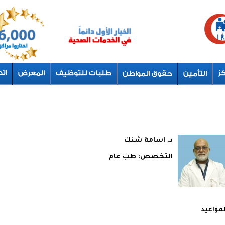
د. اسامة شنك
التخصص:
طب عام
لمواعيد