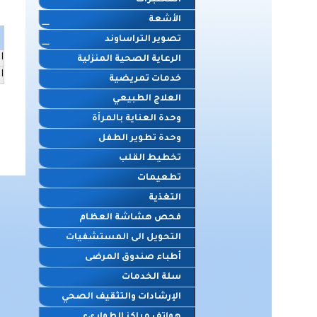
المختبرات
الأشعة
تصوير التراساوند
ا
الرعاية الصحية المنزلية
ا
خدمات تمريضية
العلاج الطبيعي
وحدة العناية بالمرأة
وحدة تطوير الطفل
تخطيط القلب
تطعيمات
التغذية
فحص هشاشة العظام
التحويل الى المستشفيات
أطباء صندوق المرضى
سلة الخدمات
الإرشادات والتثقيف الصحي