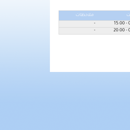
ت
ملاحظات
-
08
-
08