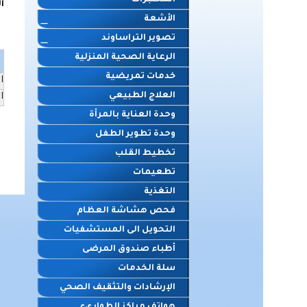
المختبرات
ا
الأشعة
تصوير التراساوند
الرعاية الصحية المنزلية
خدمات تمريضية
ا
العلاج الطبيعي
ا
وحدة العناية بالمرأة
وحدة تطوير الطفل
تخطيط القلب
تطعيمات
التغذية
فحص هشاشة العظام
التحويل الى المستشفيات
أطباء صندوق المرضى
سلة الخدمات
الإرشادات والتثقيف الصحي