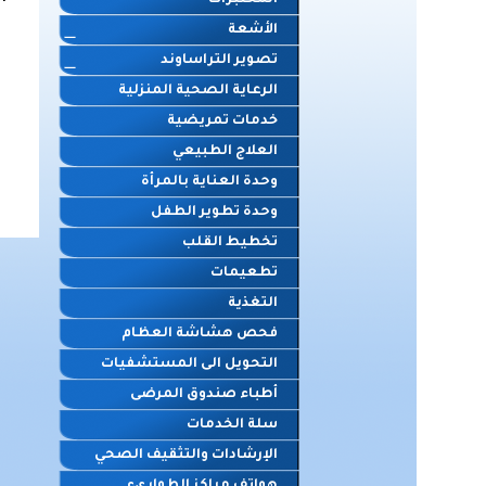
المختبرات
الأشعة
تصوير التراساوند
الرعاية الصحية المنزلية
خدمات تمريضية
العلاج الطبيعي
وحدة العناية بالمرأة
وحدة تطوير الطفل
تخطيط القلب
تطعيمات
التغذية
فحص هشاشة العظام
التحويل الى المستشفيات
أطباء صندوق المرضى
سلة الخدمات
الإرشادات والتثقيف الصحي