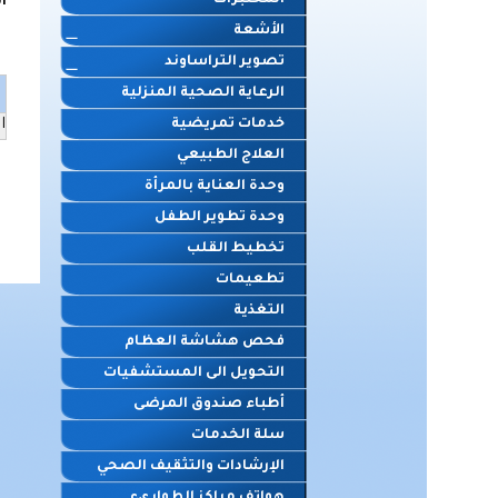
المختبرات
ا
الأشعة
تصوير التراساوند
الرعاية الصحية المنزلية
خدمات تمريضية
ا
العلاج الطبيعي
وحدة العناية بالمرأة
وحدة تطوير الطفل
تخطيط القلب
تطعيمات
التغذية
فحص هشاشة العظام
التحويل الى المستشفيات
أطباء صندوق المرضى
سلة الخدمات
الإرشادات والتثقيف الصحي