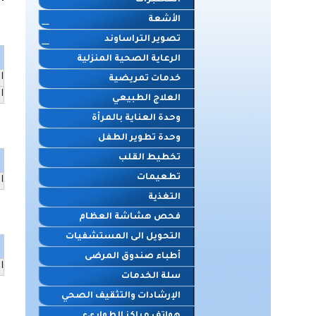
المختبرات
الأشعة
تصوير التراساوند
الرعاية الصحية المنزلية
ا
خدمات تمريضية
ا
العلاج الطبيعي
وحدة العناية بالمرأة
وحدة تطوير الطفل
تخطيط القلب
تطعيمات
ا
التغذية
فحص هشاشة العظام
التحويل الى المستشفيات
أطباء صندوق المرضى
ا
سلة الخدمات
الإرشادات والتثقيف الصحي