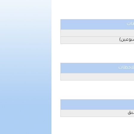
ات
بوعين)
احظات
بق