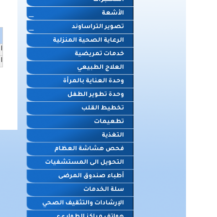
المختبرات
الأشعة
تصوير التراساوند
الرعاية الصحية المنزلية
ا
خدمات تمريضية
ا
العلاج الطبيعي
وحدة العناية بالمرأة
وحدة تطوير الطفل
تخطيط القلب
تطعيمات
التغذية
فحص هشاشة العظام
التحويل الى المستشفيات
أطباء صندوق المرضى
سلة الخدمات
الإرشادات والتثقيف الصحي